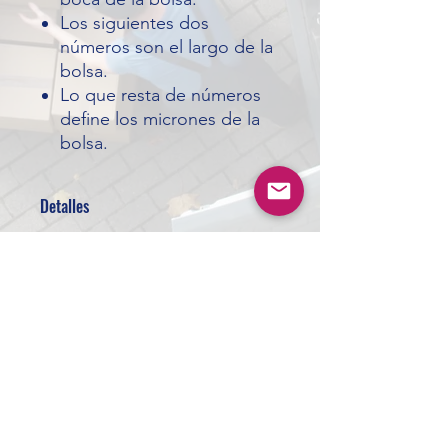
Los siguientes dos
números son el largo de la
bolsa.
Lo que resta de números
define los micrones de la
bolsa.
Detalles
Las bolsas se trabajan en:
Negro (Black (K))
Transparente (Natural(N))
ardistributors65@gmail.com
Plateado (Silver)
Las marcas que se venden son:
Pinnacle (USA)
©2024 by A.R. Distributors
Deluxe (China)