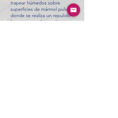
trapear húmedos sobre
superficies de mármol pulidas
donde se realiza un repulido
frecuente mediante el
método de cristalización.
Características y Beneficios
Limpiador de pH neutro altamente
concentrado
Diseñado para el mantenimiento
ardistributors65@gmail.com
diario
Seguro para usar en mármol, granito,
piedra caliza, travertino, terrazo,
losetas de arcilla, pizarra, Saltillo,
©2024 by A.R. Distributors
losetas de cerámica sin esmaltar,
adoquines, lechada, superficies de
mampostería y aglomerados.
Fórmula libre de residuos; baja
formación de espuma para uso en