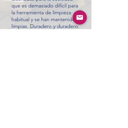
que es demasiado difícil para
la herramienta de limpieza
habitual y se han mantenido
limpias. Duradero y duradero.
Este paquete contiene 21
unidades.
INFORMACIÓN ADICIONAL
• Elimina la suciedad difícil y adherida
• 50 por ciento más rápido que otras
esponjas competitivas.
ardistributors65@gmail.com
• Ideal para la cocina, el garaje y el
exterior.
• Apto para lavavajillas y reutilizable.
• Incluye 21 unidades de esponjas
©2024 by A.R. Distributors
para fregar de alta resistencia.