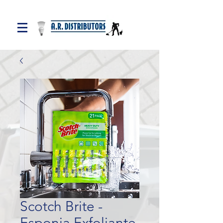
Scotch Brite -
Esponja Exfoliante